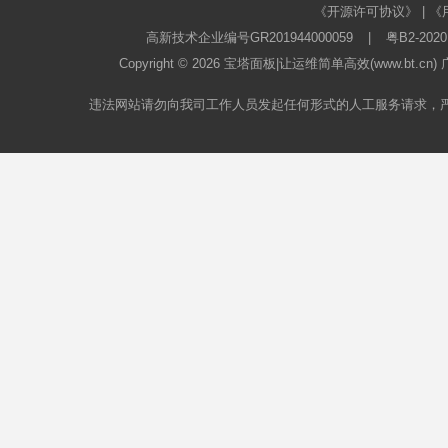
《开源许可协议》
|
《
高新技术企业编号GR201944000059
|
粤B2-2020
Copyright © 2026
宝塔面板
|让运维简单高效(www.bt.c
违法网站请勿向我司工作人员发起任何形式的人工服务请求，