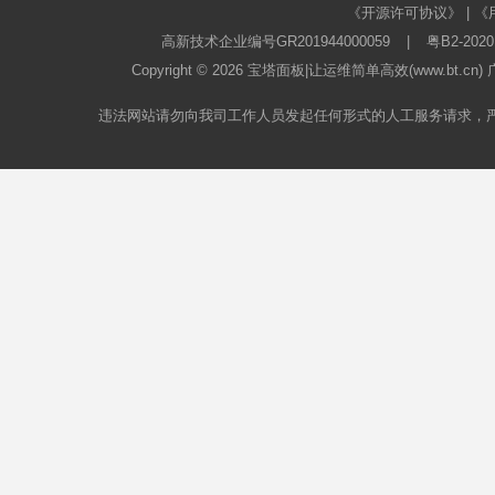
《开源许可协议》
|
《
高新技术企业编号GR201944000059
|
粤B2-2020
Copyright © 2026
宝塔面板
|让运维简单高效(www.bt.c
违法网站请勿向我司工作人员发起任何形式的人工服务请求，