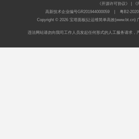
《开源许可协议》
|
《
高新技术企业编号GR201944000059
|
粤B2-2020
Copyright © 2026
宝塔面板
|让运维简单高效(www.bt.c
违法网站请勿向我司工作人员发起任何形式的人工服务请求，