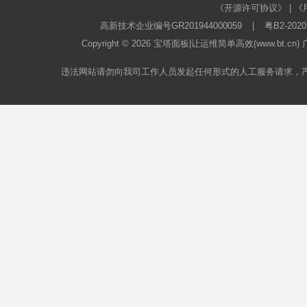
《开源许可协议》
|
《
高新技术企业编号GR201944000059
|
粤B2-2020
Copyright © 2026
宝塔面板
|让运维简单高效(www.bt.c
违法网站请勿向我司工作人员发起任何形式的人工服务请求，