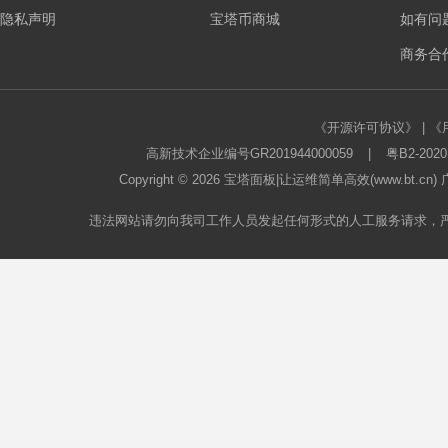
隐私声明
宝塔币商城
如有问
板
商务合作
《开源许可协议》
|
《
高新技术企业编号GR201944000059
|
粤B2-2020
Copyright © 2026
宝塔面板
|让运维简单高效(www.bt.c
违法网站请勿向我司工作人员发起任何形式的人工服务请求，
论
坛