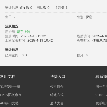
统计信息
好友数 0
|
回帖数 0
|
主题数 1
生日
-
性别
保密
塔
活跃概况
用户组
新手上路
注册时间
2025-4-18 19:32
最后访问
2025-4-1
上次发表时间
2025-4-19 10:42
所在时区
使用系统
统计信息
已用空间
0 B
积分
6
面
常用文档
快捷入口
联系我
宝塔使用手册
公司简介
周一至
Linux面板命令
转账方式
9:15~1
API接口文档
邀请大使
联系电话：