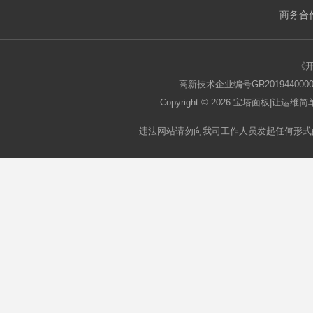
商务合作
板
《
高新技术企业编号GR2019440000
Copyright © 2026
宝塔面板
|让运维简单
违法网站请勿向我司工作人员发起任何形式
论
坛