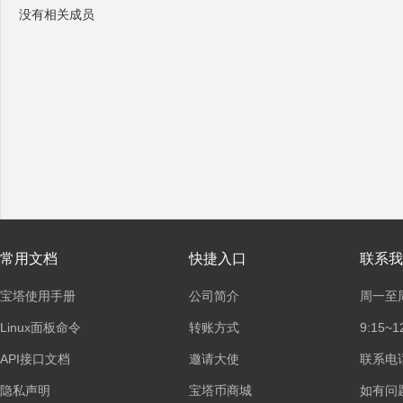
没有相关成员
塔
面
常用文档
快捷入口
联系我
宝塔使用手册
公司简介
周一至
Linux面板命令
转账方式
9:15~1
API接口文档
邀请大使
联系电话：
隐私声明
宝塔币商城
如有问