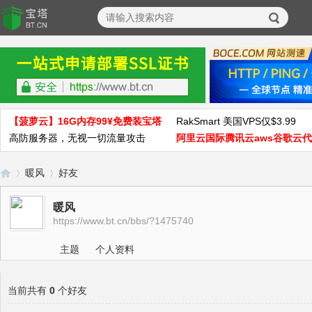
【菠萝云】16G内存99¥免费装宝塔
RakSmart 美国VPS仅$3.99
高防服务器，无视一切流量攻击
阿里云国际腾讯云aws谷歌云
暖风
好友
暖风
https://www.bt.cn/bbs/?1475740
宝
›
›
主题
个人资料
当前共有
0
个好友