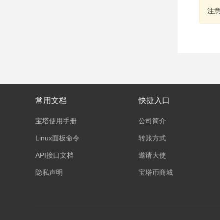
注
常用文档
快捷入口
宝塔使用手册
公司简介
Linux面板命令
转账方式
API接口文档
邀请大使
隐私声明
宝塔币商城