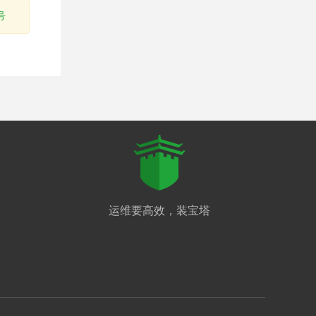
号
运维要高效，装宝塔