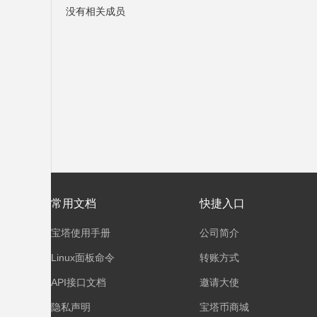
没有相关成员
塔
面
常用文档
快捷入口
宝塔使用手册
公司简介
Linux面板命令
转账方式
API接口文档
邀请大使
隐私声明
宝塔币商城