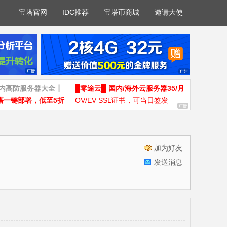
宝塔官网
IDC推荐
宝塔币商城
邀请大使
国内高防服务器大全┃
█零途云█ 国内/海外云服务器35/月
塔一键部署，低至5折
OV/EV SSL证书，可当日签发
加为好友
发送消息