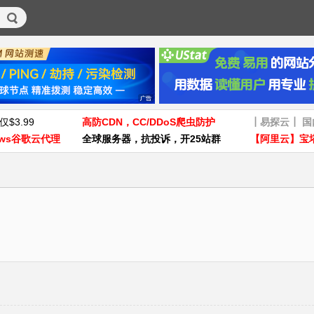
仅$3.99
高防CDN，CC/DDoS爬虫防护
┃易探云┃ 
ws谷歌云代理
全球服务器，抗投诉，开25站群
【阿里云】宝