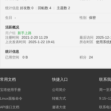
统计信息
好友数 0
|
回帖数 4
|
主题数 2
生日
-
性别
保密
塔
活跃概况
用户组
新手上路
注册时间
2021-2-20 11:29
最后访问
2025-12-
上次发表时间
2025-1-22 19:41
所在时区
使用系统
统计信息
已用空间
0 B
积分
24
面
常用文档
快捷入口
联系我
宝塔使用手册
公司简介
周一至
Linux面板命令
转账方式
9:15~1
API接口文档
邀请大使
联系电话：