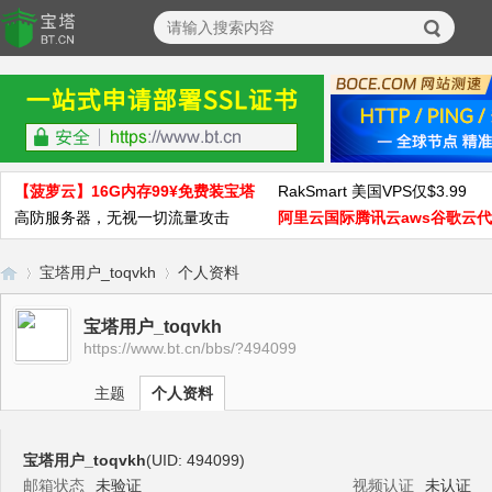
【菠萝云】16G内存99¥免费装宝塔
RakSmart 美国VPS仅$3.99
高防服务器，无视一切流量攻击
阿里云国际腾讯云aws谷歌云
宝塔用户_toqvkh
个人资料
宝塔用户_toqvkh
https://www.bt.cn/bbs/?494099
宝
›
›
主题
个人资料
宝塔用户_toqvkh
(UID: 494099)
邮箱状态
未验证
视频认证
未认证