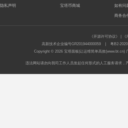
隐私声明
宝塔币商城
如有问
板
商务合作
《开源许可协议》
|
《
高新技术企业编号GR201944000059
|
粤B2-2020
Copyright © 2026
宝塔面板
|让运维简单高效(www.bt.c
违法网站请勿向我司工作人员发起任何形式的人工服务请求，
论
坛