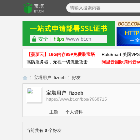
【菠萝云】16G内存99¥免费装宝塔
RakSmart 美国VPS
高防服务器，无视一切流量攻击
阿里云国际腾讯云a
宝塔用户_fizoeb
好友
宝塔用户_fizoeb
https://www.bt.cn/bbs/?668715
宝
›
›
主题
个人资料
当前共有
0
个好友