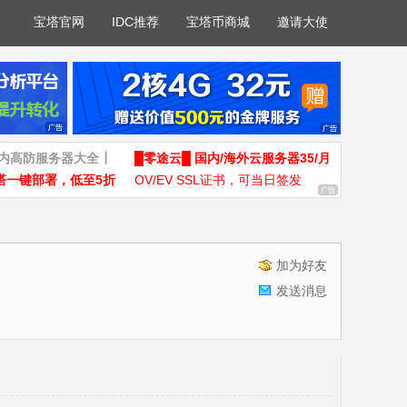
宝塔官网
IDC推荐
宝塔币商城
邀请大使
国内高防服务器大全┃
█零途云█ 国内/海外云服务器35/月
塔一键部署，低至5折
OV/EV SSL证书，可当日签发
加为好友
发送消息