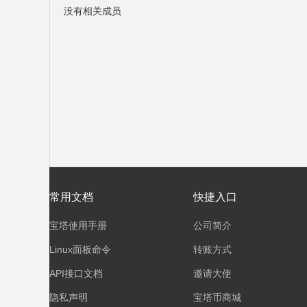
没有相关成员
塔
面
常用文档
快捷入口
宝塔使用手册
公司简介
Linux面板命令
转账方式
API接口文档
邀请大使
隐私声明
宝塔币商城