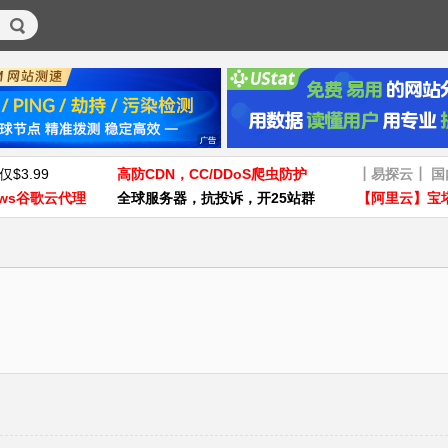
仅$3.99
高防CDN，CC/DDoS爬虫防护
┃易探云┃ 
ws谷歌云代理
全球服务器，抗投诉，开25站群
【阿里云】宝