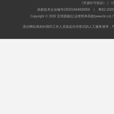
《开源许可协议》
|
《
高新技术企业编号GR201944000059
|
粤B2-2020
Copyright © 2026
宝塔面板
|让运维简单高效(www.bt.c
违法网站请勿向我司工作人员发起任何形式的人工服务请求，