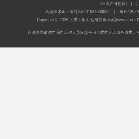
《开源许可协议》
|
《
高新技术企业编号GR201944000059
|
粤B2-2020
Copyright © 2026
宝塔面板
|让运维简单高效(www.bt.c
违法网站请勿向我司工作人员发起任何形式的人工服务请求，