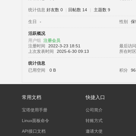
统计信息
好友数 0
|
回帖数 14
|
主题数 9
生日
-
性别
保
塔
活跃概况
用户组
注册会员
注册时间
2022-3-23 18:51
最后访
上次发表时间
2025-6-30 09:13
所在时
统计信息
已用空间
0 B
积分
96
面
常用文档
快捷入口
宝塔使用手册
公司简介
Linux面板命令
转账方式
API接口文档
邀请大使