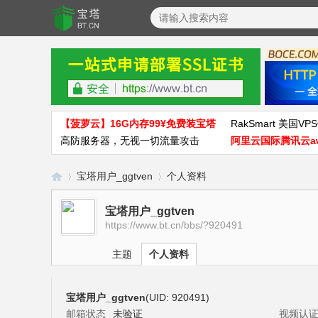
【菠萝云】16G内存99¥免费装宝塔
RakSmart 美国VPS
高防服务器，无视一切流量攻击
阿里云国际腾讯云a
宝塔用户_ggtven
个人资料
宝塔用户_ggtven
https://www.bt.cn/bbs/?920491
宝
›
›
主题
个人资料
宝塔用户_ggtven
(UID: 920491)
邮箱状态
未验证
视频认