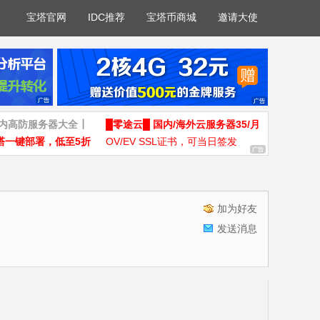
宝塔官网
IDC推荐
宝塔币商城
邀请大使
国内高防服务器大全┃
█零途云█ 国内/海外云服务器35/月
塔一键部署，低至5折
OV/EV SSL证书，可当日签发
加为好友
发送消息