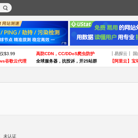
仅$3.99
高防CDN，CC/DDoS爬虫防护
┃易探云┃ 
ws谷歌云代理
全球服务器，抗投诉，开25站群
【阿里云】宝
证
未认证