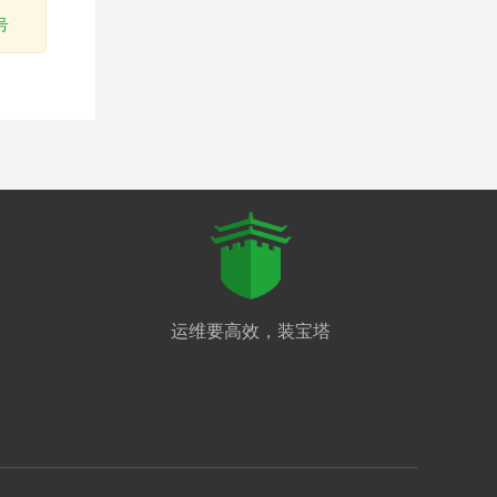
号
运维要高效，装宝塔