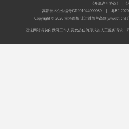
《开源许可协议》
|
《
高新技术企业编号GR201944000059
|
粤B2-2020
Copyright © 2026
宝塔面板
|让运维简单高效(www.bt.c
违法网站请勿向我司工作人员发起任何形式的人工服务请求，