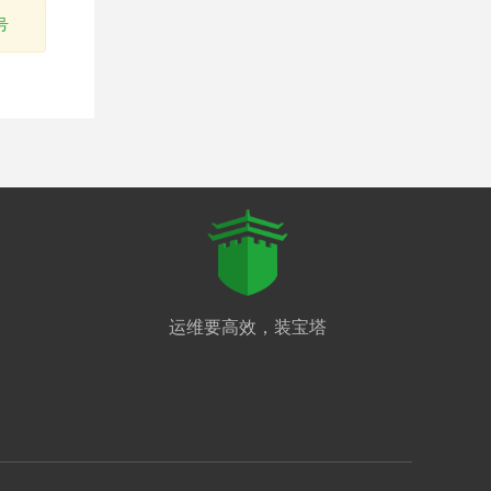
号
运维要高效，装宝塔