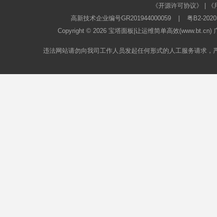
《开源许可协议》
|
《
高新技术企业编号GR201944000059
|
粤B2-2020
Copyright © 2026
宝塔面板
|让运维简单高效(www.bt.c
违法网站请勿向我司工作人员发起任何形式的人工服务请求，