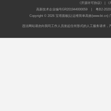
《开源许可协议》
|
《
高新技术企业编号GR201944000059
|
粤B2-2020
Copyright © 2026
宝塔面板
|让运维简单高效(www.bt.c
违法网站请勿向我司工作人员发起任何形式的人工服务请求，