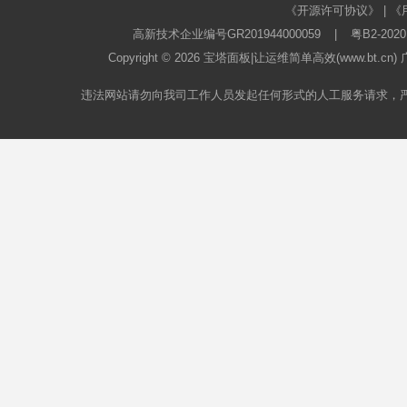
《开源许可协议》
|
《
高新技术企业编号GR201944000059
|
粤B2-2020
Copyright © 2026
宝塔面板
|让运维简单高效(www.bt.c
违法网站请勿向我司工作人员发起任何形式的人工服务请求，