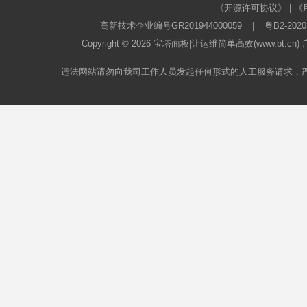
《开源许可协议》
|
《
高新技术企业编号GR201944000059
|
粤B2-2020
Copyright © 2026
宝塔面板
|让运维简单高效(www.bt.c
违法网站请勿向我司工作人员发起任何形式的人工服务请求，