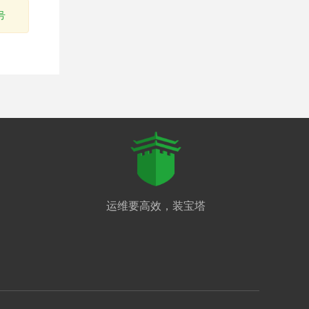
号
运维要高效，装宝塔