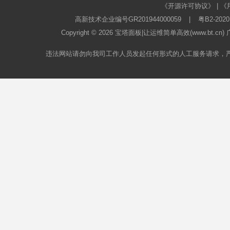
《开源许可协议》
|
《
高新技术企业编号GR201944000059
|
粤B2-2020
Copyright © 2026
宝塔面板
|让运维简单高效(www.bt.c
违法网站请勿向我司工作人员发起任何形式的人工服务请求，