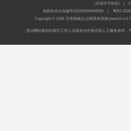
《开源许可协议》
|
《
高新技术企业编号GR201944000059
|
粤B2-2020
Copyright © 2026
宝塔面板
|让运维简单高效(www.bt.c
违法网站请勿向我司工作人员发起任何形式的人工服务请求，