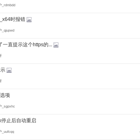
_rdmbdd
5_x64时报错
_qjupwd
直提示这个https的...
呀
显示
呀
站选项
_sgpxhc
nx停止后自动重启
uufcqq