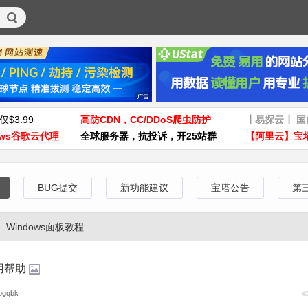
仅$3.99
高防CDN，CC/DDoS爬虫防护
┃易探云┃ 
ws谷歌云代理
全球服务器，抗投诉，开25站群
【阿里云】宝
BUG提交
新功能建议
宝塔公告
第
Windows面板教程
用帮助
gqbk