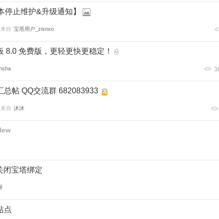
n版本停止维护&升级通知】
复来自
宝塔用户_zisnxo
板 8.0 免费版，更轻更快更稳定！
nsha
3
帖 QQ交流群 682083933
复来自
沐沐
New
如何关闭宝塔绑定
呀
站点