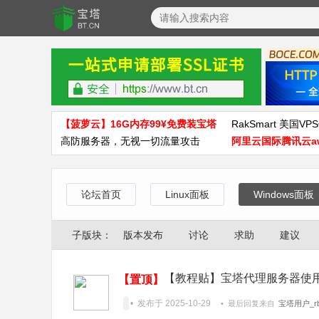
【菠萝云】16G内存99¥免费装宝塔
RakSmart 美国VPS
高防服务器，无视一切流量攻击
阿里云国际腾讯云a
论坛首页
Linux面板
Windows面板
子版块：
版本发布
讨论
求助
建议
【教程贴】宝塔代理服务器使
【置顶】
• 发布于 2025-10-29
• 最后回复来自
宝塔用户_rb