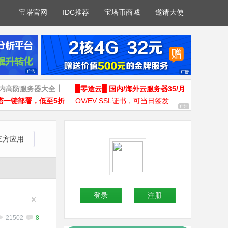
宝塔官网
IDC推荐
宝塔币商城
邀请大使
国内高防服务器大全┃
█零途云█ 国内/海外云服务器35/月
塔一键部署，低至5折
OV/EV SSL证书，可当日签发
三方应用
登录
注册
21502
8