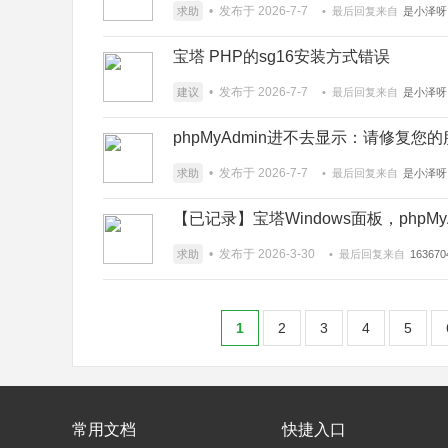
• 发布于 2026-7-7
求助
• 最后回复来自
是小泽呀
宝塔 PHP的sg16安装方式错误
• 发布于 2026-7-7
建议
• 最后回复来自
是小泽呀
phpMyAdmin进不去显示：请修复您
• 发布于 2026-7-7
求助
• 最后回复来自
是小泽呀
【已记录】宝塔Windows面板，phpM
• 发布于 2026-3-30
求助
• 最后回复来自
163670
1
2
3
4
5
常用文档
快捷入口