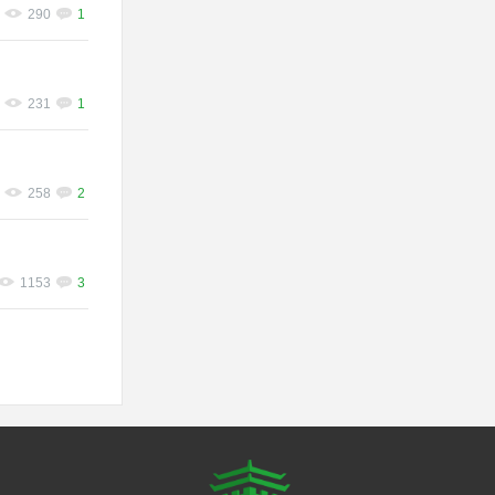
290
1
231
1
258
2
1153
3