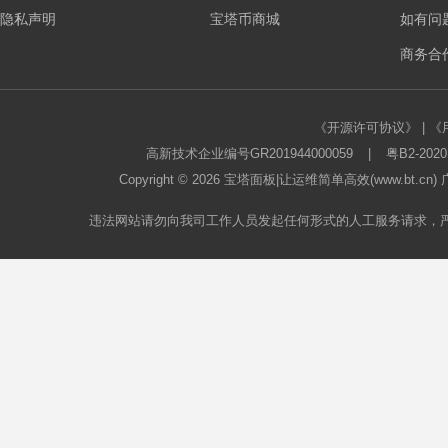
隐私声明
宝塔币商城
如有问
板
商务合作
《开源许可协议》
|
《
高新技术企业编号GR201944000059
|
粤B2-2020
Copyright © 2026
宝塔面板
|让运维简单高效(www.bt.c
违法网站请勿向我司工作人员发起任何形式的人工服务请求，
论
坛