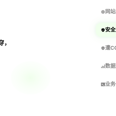
网站
安全
穿，
遭C
数据
业务