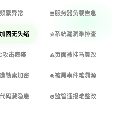
频繁异常
服务器负载告急
加固无头绪
系统漏洞难排查
C攻击瘫痪
页面被挂马篡改
遭勒索加密
被黑事件难溯源
代码藏隐患
监管通报难整改