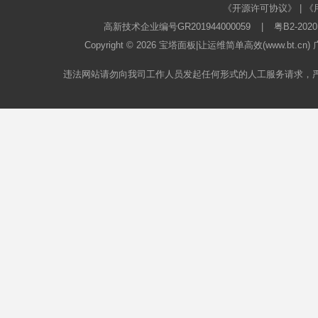
《开源许可协议》
|
《
高新技术企业编号GR201944000059
|
粤B2-2020
Copyright © 2026
宝塔面板
|让运维简单高效(www.bt.c
违法网站请勿向我司工作人员发起任何形式的人工服务请求，