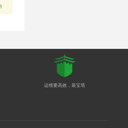
号
运维要高效，装宝塔