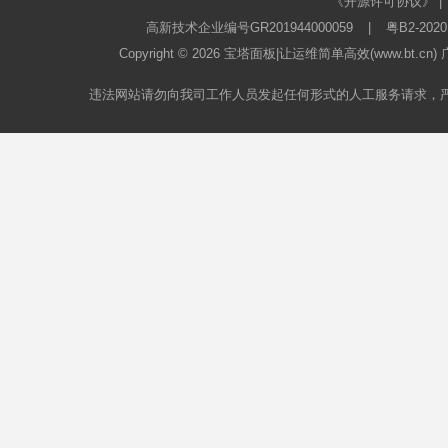
《开源许可协议》
|
高新技术企业编号GR201944000059
|
粤B2-2020
Copyright © 2026
宝塔面板
|让运维简单高效(www.bt.c
违法网站请勿向我司工作人员发起任何形式的人工服务请求，