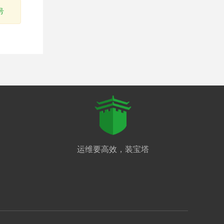
号
运维要高效，装宝塔