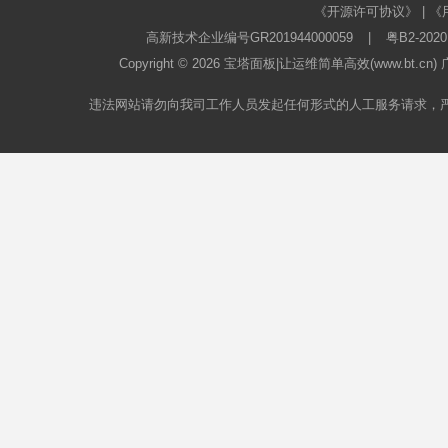
《开源许可协议》
|
《
高新技术企业编号GR201944000059
|
粤B2-2020
Copyright © 2026
宝塔面板
|让运维简单高效(www.bt.c
违法网站请勿向我司工作人员发起任何形式的人工服务请求，