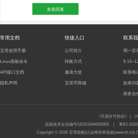
发表回复
常用文档
快捷入口
联系我
宝塔使用手册
公司简介
周一至
Linux面板命令
转账方式
9:15~1
API接口文档
邀请大使
联系电话：
隐私声明
宝塔币商城
如有问
商务合作
《开源许可协议》
|
《
高新技术企业编号GR201944000059
|
粤B2-2020
Copyright © 2026
宝塔面板
|让运维简单高效(www.bt.c