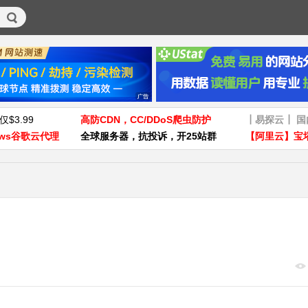
仅$3.99
高防CDN，CC/DDoS爬虫防护
┃易探云┃ 
ws谷歌云代理
全球服务器，抗投诉，开25站群
【阿里云】宝