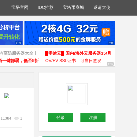
宝塔官网
IDC推荐
宝塔币商城
邀请大使
国内高防服务器大全┃
█零途云█ 国内/海外云服务器35/月
塔一键部署，低至5折
OV/EV SSL证书，可当日签发
登录
注册
11384
1