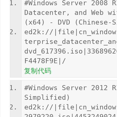
#Windows Server 2008 R
Datacenter, and Web wi
(x64) - DVD (Chinese-S
ed2k://|file|cn_window
terprise_datacenter_an
dvd_617396.iso|3368962
F4478F9E|/
复制代码
#Windows Server 2012 R
Simplified)
ed2k://|file|cn_window
2979220.iso|4453249024