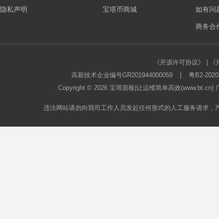
隐私声明
宝塔币商城
如有问
板
商务合作
《开源许可协议》
|
《
高新技术企业编号GR201944000059
|
粤B2-2020
Copyright © 2026
宝塔面板
|让运维简单高效(www.bt.c
违法网站请勿向我司工作人员发起任何形式的人工服务请求，
论
坛