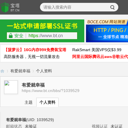
【菠萝云】16G内存99¥免费装宝塔
RakSmart 美国VPS仅$3.99
高防服务器，无视一切流量攻击
阿里云国际腾讯云aws谷歌云
有爱就幸福
个人资料
有爱就幸福
https://www.bt.cn/bbs/?1039529
宝
›
›
主题
个人资料
有爱就幸福
(UID: 1039529)
邮箱状态
未验证
视频认证
未认证