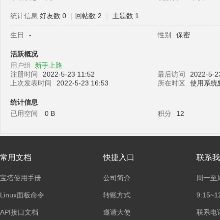
统计信息
好友数 0
|
回帖数 2
|
主题数 1
生日
-
性别
保密
塔
活跃概况
用户组
新手上路
注册时间
2022-5-23 11:52
最后访问
2022-5-2
上次发表时间
2022-5-23 16:53
所在时区
使用系统
统计信息
已用空间
0 B
积分
12
面
常用文档
快捷入口
联系我
宝塔使用手册
公司简介
周一至
Linux面板命令
转账方式
9:15~1
API接口文档
邀请大使
联系电话：