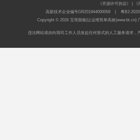
《开源许可协议》
|
《
高新技术企业编号GR201944000059
|
粤B2-2020
Copyright © 2026
宝塔面板
|让运维简单高效(www.bt.c
违法网站请勿向我司工作人员发起任何形式的人工服务请求，