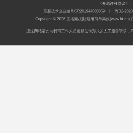
《开源许可协议》
|
高新技术企业编号GR201944000059
|
粤B2-2020
Copyright © 2026
宝塔面板
|让运维简单高效(www.bt.c
违法网站请勿向我司工作人员发起任何形式的人工服务请求，