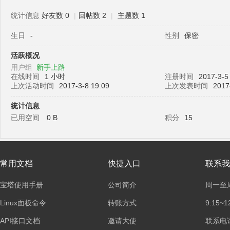
统计信息
好友数 0
|
回帖数 2
|
主题数 1
生日
-
性别
保密
塔
活跃概况
用户组
新手上路
在线时间
1 小时
注册时间
2017-3-5
上次活动时间
2017-3-8 19:09
上次发表时间
2017
统计信息
已用空间
0 B
积分
15
面
常用文档
快捷入口
联系我
宝塔使用手册
公司简介
周一至
Linux面板命令
转账方式
9:15~1
API接口文档
邀请大使
联系电话：