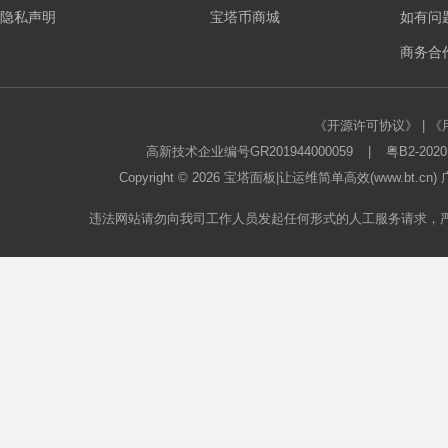
隐私声明
宝塔币商城
如有问
板
商务合作
《开源许可协议》
|
《
高新技术企业编号GR201944000059
|
粤B2-2020
Copyright © 2026
宝塔面板
|让运维简单高效(www.bt.c
违法网站请勿向我司工作人员发起任何形式的人工服务请求，
论
坛