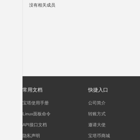
没有相关成员
塔
面
常用文档
快捷入口
宝塔使用手册
公司简介
Linux面板命令
转账方式
API接口文档
邀请大使
隐私声明
宝塔币商城