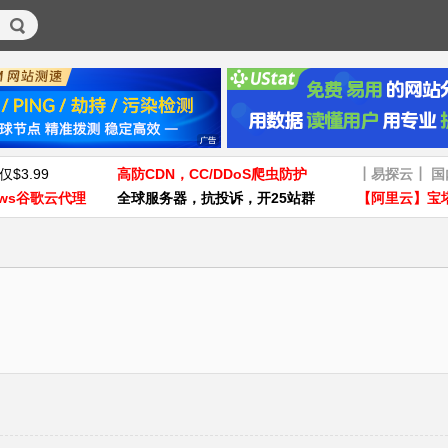
仅$3.99
高防CDN，CC/DDoS爬虫防护
┃易探云┃ 
ws谷歌云代理
全球服务器，抗投诉，开25站群
【阿里云】宝