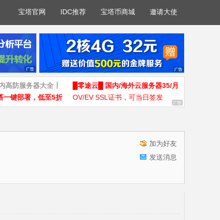
宝塔官网
IDC推荐
宝塔币商城
邀请大使
国内高防服务器大全┃
█零途云█ 国内/海外云服务器35/月
塔一键部署，低至5折
OV/EV SSL证书，可当日签发
加为好友
发送消息