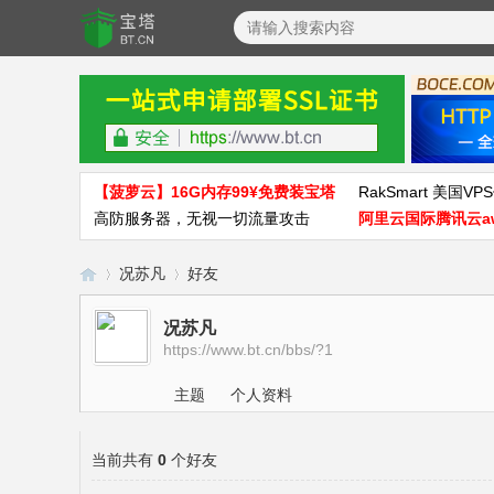
【菠萝云】16G内存99¥免费装宝塔
RakSmart 美国VPS
高防服务器，无视一切流量攻击
阿里云国际腾讯云a
况苏凡
好友
况苏凡
https://www.bt.cn/bbs/?1
宝
›
›
主题
个人资料
当前共有
0
个好友