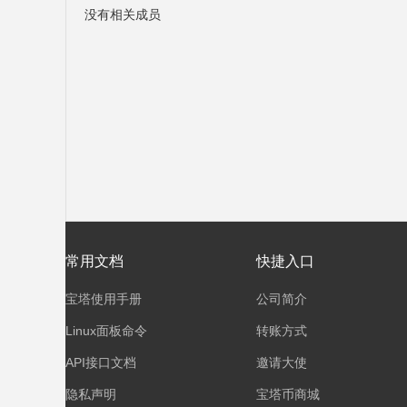
没有相关成员
塔
面
常用文档
快捷入口
宝塔使用手册
公司简介
Linux面板命令
转账方式
API接口文档
邀请大使
隐私声明
宝塔币商城