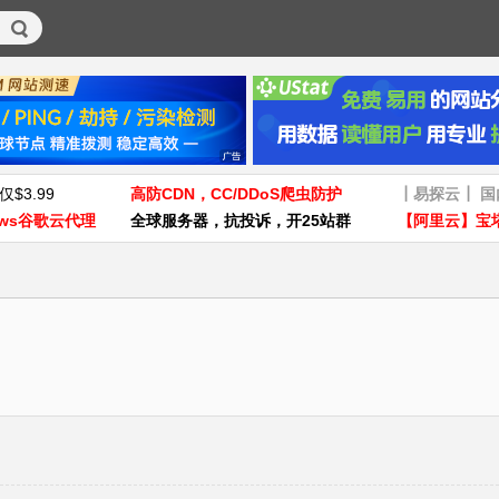
仅$3.99
高防CDN，CC/DDoS爬虫防护
┃易探云┃ 
ws谷歌云代理
全球服务器，抗投诉，开25站群
【阿里云】宝