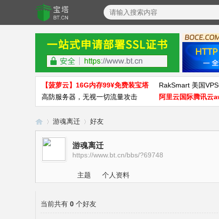
【菠萝云】16G内存99¥免费装宝塔
RakSmart 美国VPS
高防服务器，无视一切流量攻击
阿里云国际腾讯云a
游魂离迁
好友
游魂离迁
https://www.bt.cn/bbs/?69748
宝
›
›
主题
个人资料
当前共有
0
个好友