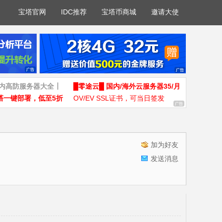
宝塔官网
IDC推荐
宝塔币商城
邀请大使
国内高防服务器大全┃
█零途云█ 国内/海外云服务器35/月
塔一键部署，低至5折
OV/EV SSL证书，可当日签发
加为好友
发送消息