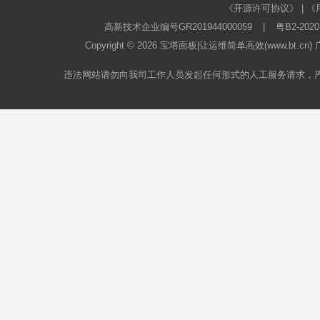
《开源许可协议》
|
《
高新技术企业编号GR201944000059
|
粤B2-2020
Copyright © 2026
宝塔面板
|让运维简单高效(www.bt.c
违法网站请勿向我司工作人员发起任何形式的人工服务请求，