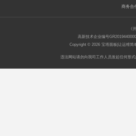
商务合作
板
《
高新技术企业编号GR2019440000
Copyright © 2026
宝塔面板
|让运维简单
违法网站请勿向我司工作人员发起任何形式
论
坛