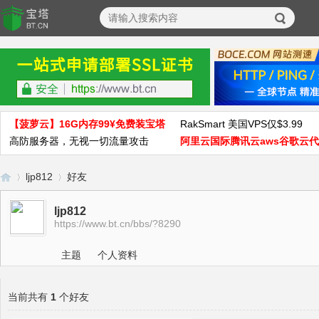
【菠萝云】16G内存99¥免费装宝塔
RakSmart 美国VPS仅$3.99
高防服务器，无视一切流量攻击
阿里云国际腾讯云aws谷歌云
ljp812
好友
ljp812
https://www.bt.cn/bbs/?8290
宝
›
›
主题
个人资料
当前共有
1
个好友