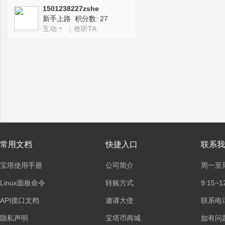
1501238227zshe
新手上路 积分数: 27
互动
|
收听TA
塔
面
常用文档
快捷入口
联系我
宝塔使用手册
公司简介
周一至
Linux面板命令
转账方式
9:15~1
API接口文档
邀请大使
联系电话：
隐私声明
宝塔币商城
如有问