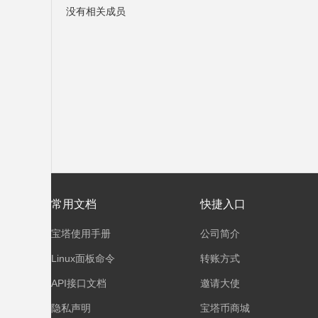
没有相关成员
塔
面
常用文档
快捷入口
宝塔使用手册
公司简介
Linux面板命令
转账方式
API接口文档
邀请大使
隐私声明
宝塔币商城