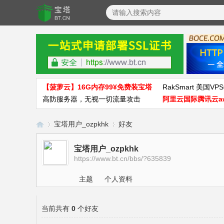
【菠萝云】16G内存99¥免费装宝塔
RakSmart 美国VPS
高防服务器，无视一切流量攻击
阿里云国际腾讯云a
宝塔用户_ozpkhk
好友
宝塔用户_ozpkhk
https://www.bt.cn/bbs/?635839
宝
›
›
主题
个人资料
当前共有
0
个好友