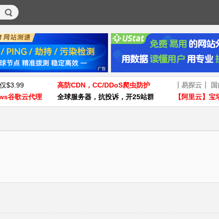
仅$3.99
高防CDN，CC/DDoS爬虫防护
┃易探云┃ 
ws谷歌云代理
全球服务器，抗投诉，开25站群
【阿里云】宝