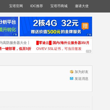
宝塔官网
IDC推荐
宝塔币商城
邀请大使
国内高防服务器大全┃
█零途云█ 国内/海外云服务器35/月
塔一键部署，低至5折
OV/EV SSL证书，可当日签发
加为好友
发送消息