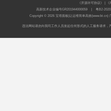
《开源许可协议》
|
《
高新技术企业编号GR201944000059
|
粤B2-2020
Copyright © 2026
宝塔面板
|让运维简单高效(www.bt.c
违法网站请勿向我司工作人员发起任何形式的人工服务请求，