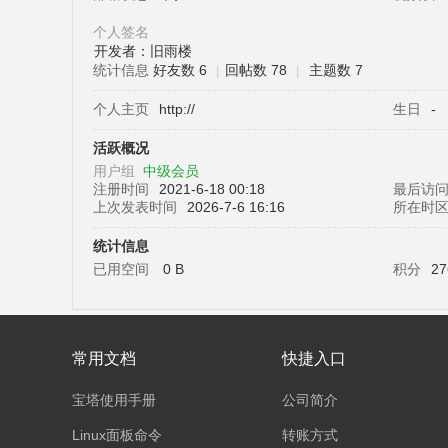
个人签名
开发者：旧雨楼
统计信息
好友数 6
|
回帖数 78
|
主题数 7
塔
个人主页
http://
生日
-
活跃概况
用户组
中级会员
注册时间
2021-6-18 00:18
最后访
上次发表时间
2026-7-6 16:16
所在时
统计信息
已用空间
0 B
积分
27
面
常用文档
快捷入口
宝塔使用手册
公司简介
Linux面板命令
转账方式