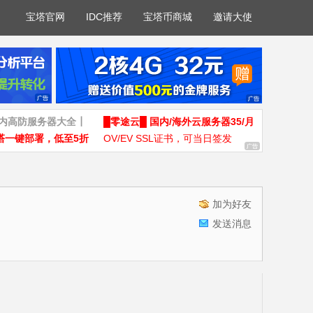
宝塔官网
IDC推荐
宝塔币商城
邀请大使
国内高防服务器大全┃
█零途云█ 国内/海外云服务器35/月
塔一键部署，低至5折
OV/EV SSL证书，可当日签发
加为好友
发送消息