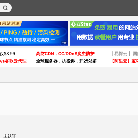
仅$3.99
高防CDN，CC/DDoS爬虫防护
┃易探云┃ 
ws谷歌云代理
全球服务器，抗投诉，开25站群
【阿里云】宝
证
未认证