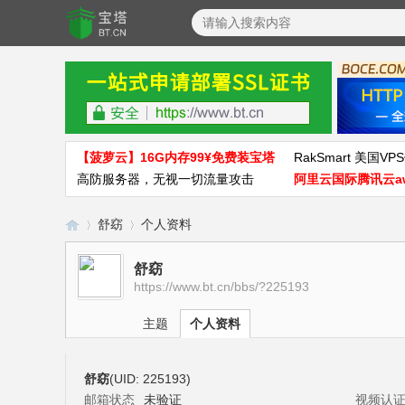
【菠萝云】16G内存99¥免费装宝塔
RakSmart 美国VPS
高防服务器，无视一切流量攻击
阿里云国际腾讯云a
舒窈
个人资料
舒窈
https://www.bt.cn/bbs/?225193
宝
›
›
主题
个人资料
舒窈
(UID: 225193)
邮箱状态
未验证
视频认