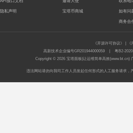
API接口文档
邀请大使
联系电话：
隐私声明
宝塔币商城
如有问
板
商务合作
《开源许可协议》
|
《
高新技术企业编号GR201944000059
|
粤B2-2020
Copyright © 2026
宝塔面板
|让运维简单高效(www.bt.c
论
违法网站请勿向我司工作人员发起任何形式的人工服务请求，
坛