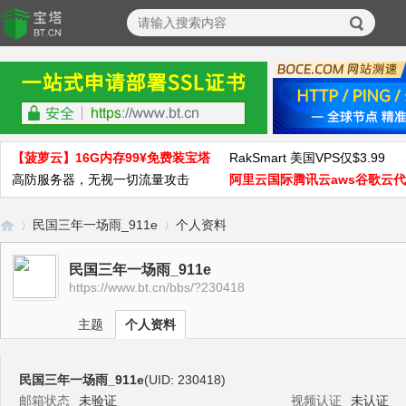
【菠萝云】16G内存99¥免费装宝塔
RakSmart 美国VPS仅$3.99
高防服务器，无视一切流量攻击
阿里云国际腾讯云aws谷歌云
民国三年一场雨_911e
个人资料
民国三年一场雨_911e
https://www.bt.cn/bbs/?230418
宝
›
›
主题
个人资料
民国三年一场雨_911e
(UID: 230418)
邮箱状态
未验证
视频认证
未认证