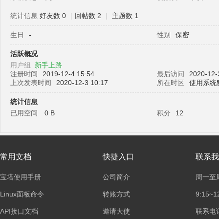
统计信息
好友数 0
|
回帖数 2
|
主题数 1
生日
-
性别
保密
塔
活跃概况
用户组
新手上路
注册时间
2019-12-4 15:54
最后访问
2020-12-
上次发表时间
2020-12-3 10:17
所在时区
使用系统
统计信息
已用空间
0 B
积分
12
面
常用文档
快捷入口
联系我
宝塔使用手册
公司简介
周一至
Linux面板命令
转账方式
9:15~1
API接口文档
邀请大使
联系电话：