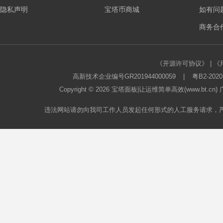
隐私声明
宝塔币商城
如有问
板
商务合作
《开源许可协议》
|
《
高新技术企业编号GR201944000059
|
粤B2-2020
Copyright © 2026
宝塔面板
|让运维简单高效(www.bt.c
违法网站请勿向我司工作人员发起任何形式的人工服务请求，
论
坛