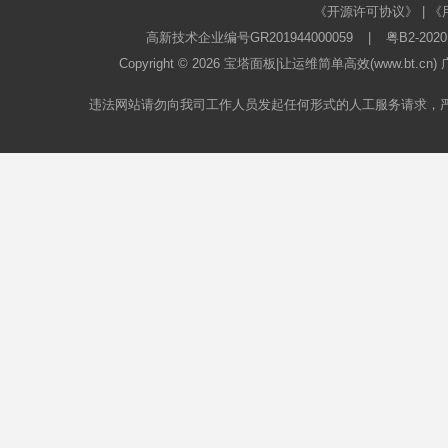
《开源许可协议》
|
《
高新技术企业编号GR201944000059
|
粤B2-2020
Copyright © 2026
宝塔面板
|让运维简单高效(www.bt.c
违法网站请勿向我司工作人员发起任何形式的人工服务请求，