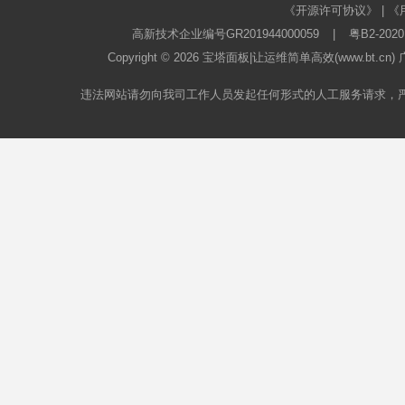
《开源许可协议》
|
《
高新技术企业编号GR201944000059
|
粤B2-2020
Copyright © 2026
宝塔面板
|让运维简单高效(www.bt.c
违法网站请勿向我司工作人员发起任何形式的人工服务请求，