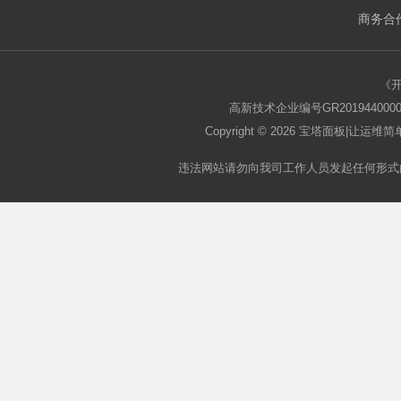
商务合作
板
《
高新技术企业编号GR2019440000
Copyright © 2026
宝塔面板
|让运维简单
违法网站请勿向我司工作人员发起任何形式
论
坛