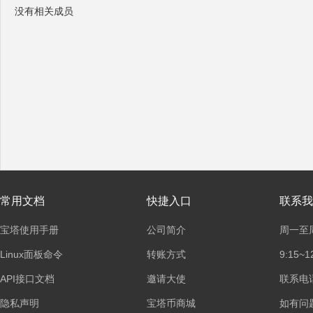
没有相关成员
塔
面
常用文档
快捷入口
联系我
宝塔使用手册
公司简介
周一至
Linux面板命令
转账方式
9:15~1
API接口文档
邀请大使
联系电话：
隐私声明
宝塔币商城
如有问